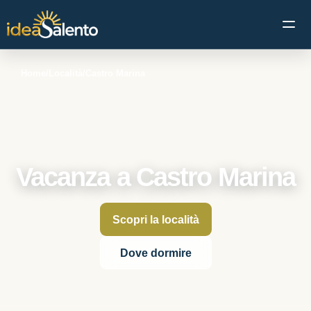
Apri 
Home
/
Località
/
Castro Marina
Vacanza a Castro Marina
Scopri la località
Dove dormire