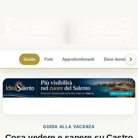
Località sul mare
Rocce
Spiagge e costa a portata di
Una zona da leggere sulla
vacanza
mappa
›
Guida
Foto
Approfondimenti
Dove dormire
GUIDA ALLA VACANZA
Cosa vedere e sapere su Castro