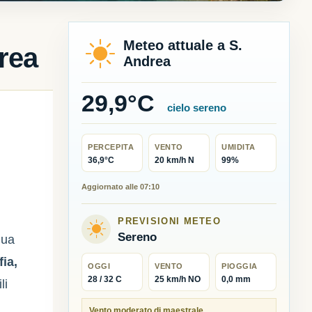
Meteo attuale a S.
rea
Andrea
29,9°C
cielo sereno
PERCEPITA
VENTO
UMIDITA
36,9°C
20 km/h N
99%
Aggiornato alle 07:10
PREVISIONI METEO
Sereno
qua
fia,
OGGI
VENTO
PIOGGIA
28 / 32 C
25 km/h NO
0,0 mm
li
Vento moderato di maestrale