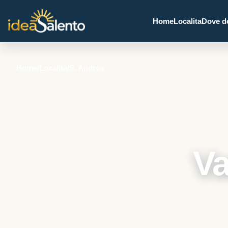
Home
Localita
Dove d
Home
/
Località
/
S. Andrea
Va