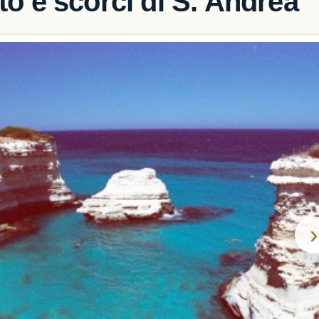
to e scorci di S. Andrea
›