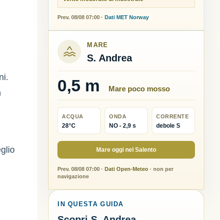
Prev. 08/08 07:00 ·
Dati MET Norway
MARE
S. Andrea
ni.
0,5 m
Mare poco mosso
n
ACQUA
ONDA
CORRENTE
28°C
NO - 2,9 s
debole S
glio
Mare oggi nel Salento
Prev. 08/08 07:00 ·
Dati Open-Meteo
· non per
navigazione
IN QUESTA GUIDA
Scopri S. Andrea