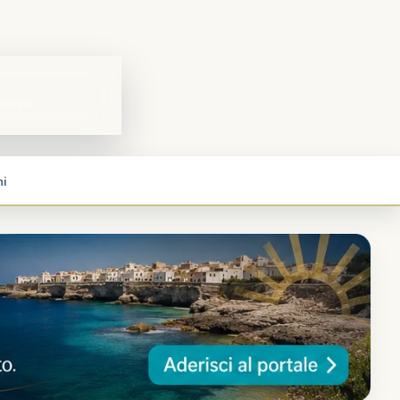
a mappa
ni