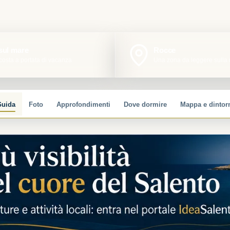
 sul mare
Rocce
costa a portata di vacanza
Una zona da leggere sull
uida
Foto
Approfondimenti
Dove dormire
Mappa e dintor