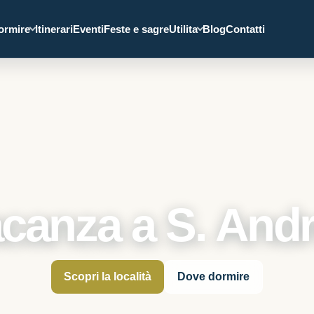
ormire
Itinerari
Eventi
Feste e sagre
Utilita
Blog
Contatti
canza a S. And
Scopri la località
Dove dormire