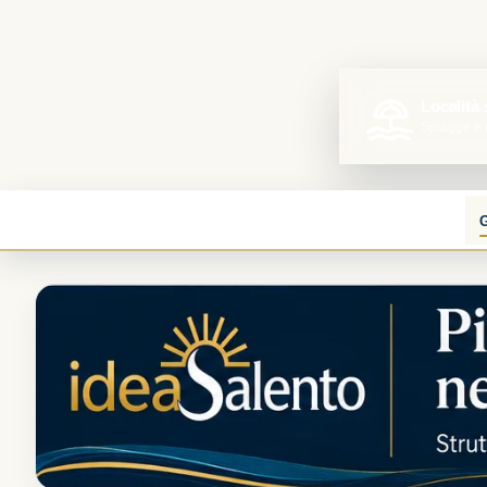
Località
Spiagge e 
G