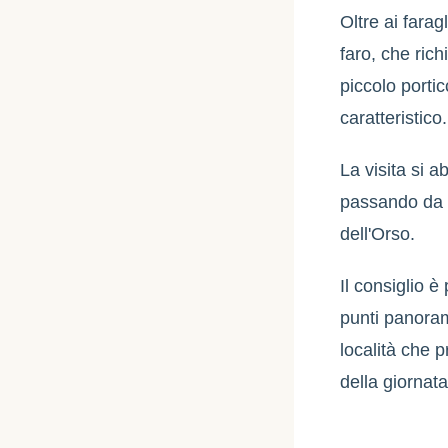
Oltre ai farag
faro, che rich
piccolo porti
caratteristico.
La visita si 
passando da R
dell'Orso.
Il consiglio è
punti panoram
località che 
della giornata