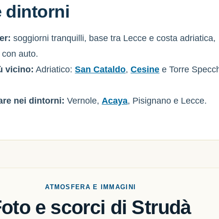
 dintorni
er:
soggiorni tranquilli, base tra Lecce e costa adriatica,
 con auto.
ù vicino:
Adriatico:
San Cataldo
,
Cesine
e Torre Specc
.
are nei dintorni:
Vernole,
Acaya
, Pisignano e Lecce.
ATMOSFERA E IMMAGINI
oto e scorci di Strudà