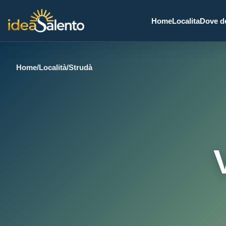
Home
Localita
Dove d
Home
/
Località
/
Strudà