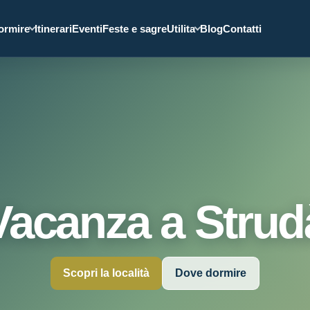
ormire
Itinerari
Eventi
Feste e sagre
Utilita
Blog
Contatti
Vacanza a Strud
Scopri la località
Dove dormire