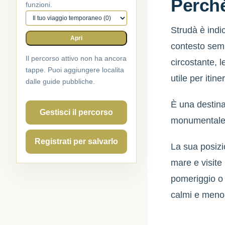
Perché
funzioni.
Percorso attivo
Strudà è indi
Apri
contesto sem
Il percorso attivo non ha ancora
circostante, 
tappe. Puoi aggiungere localita
utile per itin
dalle guide pubbliche.
È una destin
Gestisci il percorso
monumentale: 
Registrati per salvarlo
La sua posizi
mare e visite
pomeriggio o l
calmi e meno 