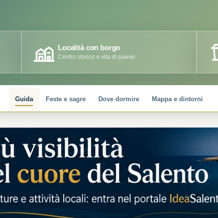
Località con borgo
Centro storico e vita di paese
Guida
Feste e sagre
Dove dormire
Mappa e dintorni