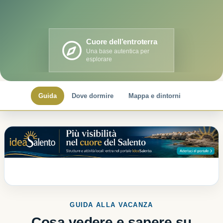
Cuore dell’entroterra
Una base autentica per
esplorare
Guida
Dove dormire
Mappa e dintorni
GUIDA ALLA VACANZA
Cosa vedere e sapere su