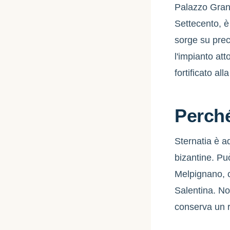
Palazzo Grana
Settecento, è 
sorge su prece
l'impianto at
fortificato al
Perché
Sternatia è ad
bizantine. Pu
Melpignano, c
Salentina. No
conserva un r