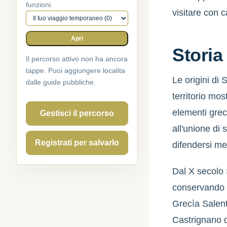
funzioni.
visitare con c
Percorso attivo
Apri
Storia 
Il percorso attivo non ha ancora
tappe. Puoi aggiungere localita
Le origini di
dalle guide pubbliche.
territorio mos
elementi grec
Gestisci il percorso
all'unione di 
Registrati per salvarlo
difendersi meg
Dal X secolo 
conservando u
Grecìa Salent
Castrignano d