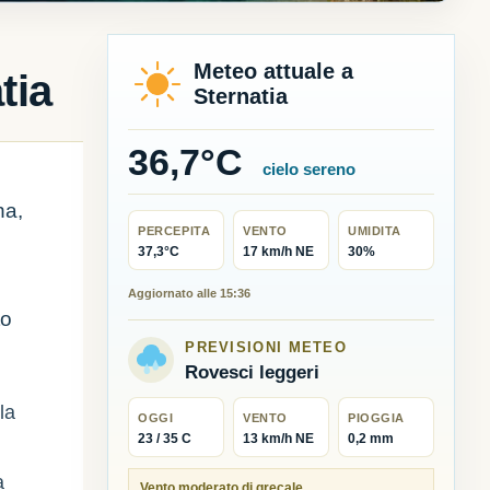
Meteo attuale a
tia
Sternatia
36,7°C
cielo sereno
na,
PERCEPITA
VENTO
UMIDITA
37,3°C
17 km/h NE
30%
Aggiornato alle 15:36
to
PREVISIONI METEO
Rovesci leggeri
la
OGGI
VENTO
PIOGGIA
23 / 35 C
13 km/h NE
0,2 mm
a
Vento moderato di grecale