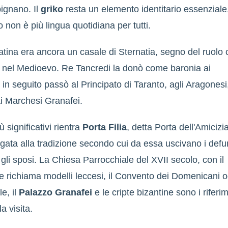
ignano. Il
griko
resta un elemento identitario essenziale
non è più lingua quotidiana per tutti.
tina era ancora un casale di Sternatia, segno del ruolo
 nel Medioevo. Re Tancredi la donò come baronia ai
in seguito passò al Principato di Taranto, agli Aragonesi,
ai Marchesi Granafei.
ù significativi rientra
Porta Filia
, detta Porta dell'Amicizi
egata alla tradizione secondo cui da essa uscivano i defu
gli sposi. La Chiesa Parrocchiale del XVII secolo, con il
 richiama modelli leccesi, il Convento dei Domenicani o
e, il
Palazzo Granafei
e le cripte bizantine sono i riferi
la visita.