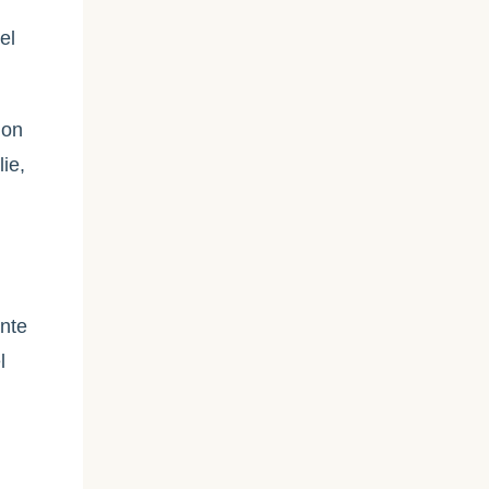
el
non
lie,
ante
l