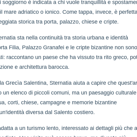
soggiorno è indicata a chi vuole tranquillità e spostame
 il mare adriatico o ionico. Come tappa, invece, è perfett
ggiata storica tra porta, palazzo, chiese e cripte.
ternatia sta nella continuità tra storia urbana e identità
orta Filia, Palazzo Granafei e le cripte bizantine non son
ati: raccontano un paese che ha vissuto tra rito greco, po
zione e architettura barocca.
 la Grecìa Salentina, Sternatia aiuta a capire che quest'a
o un elenco di piccoli comuni, ma un paesaggio culturale
gua, corti, chiese, campagne e memorie bizantine
un'identità diversa dal Salento costiero.
adatta a un turismo lento, interessato ai dettagli più che a