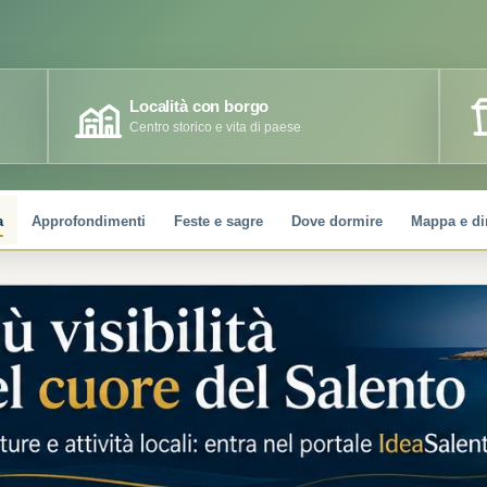
Località con borgo
Centro storico e vita di paese
a
Approfondimenti
Feste e sagre
Dove dormire
Mappa e di