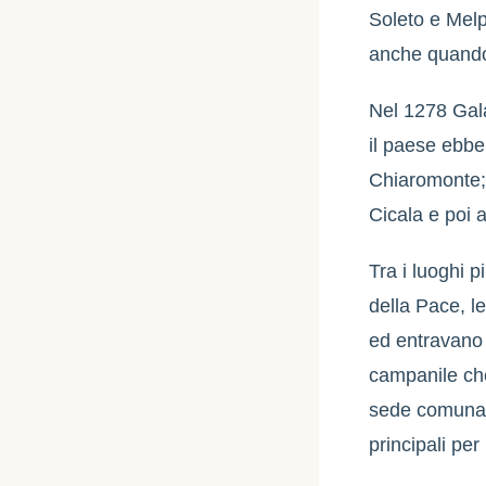
Soleto e Melp
anche quando 
Nel 1278 Gala
il paese ebbe
Chiaromonte; 
Cicala e poi 
Tra i luoghi pi
della Pace, l
ed entravano 
campanile che
sede comunal
principali per 