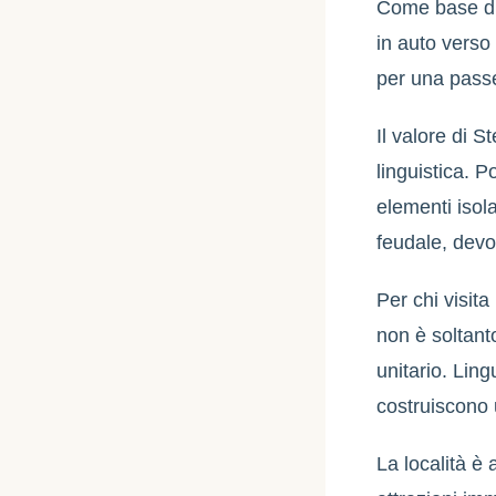
Come base di 
in auto verso
per una passe
Il valore di S
linguistica. P
elementi isol
feudale, devo
Per chi visita
non è soltant
unitario. Lin
costruiscono 
La località è 