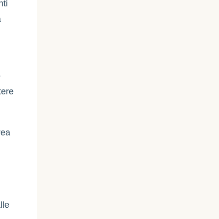
nti
a
o
tere
rea
lle