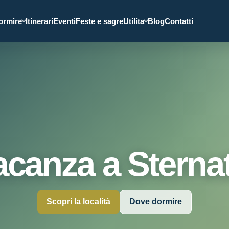
ormire
Itinerari
Eventi
Feste e sagre
Utilita
Blog
Contatti
acanza a Sternat
Scopri la località
Dove dormire