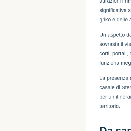
attrazioni im
significativa 
griko e delle 
Un aspetto da
sovrasta il v
corti, portali
funziona meg
La presenza d
casale di Ste
per un itinera
territorio.
Da sa