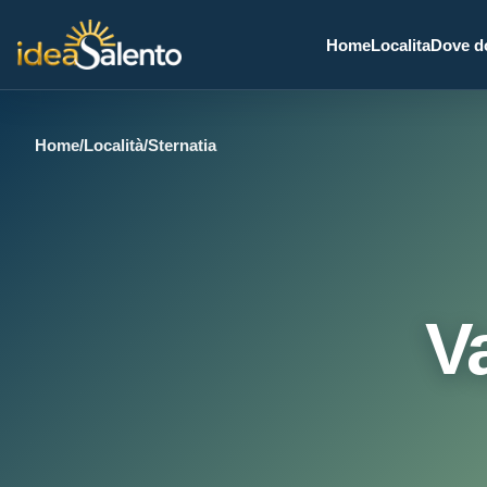
Home
Localita
Dove d
Home
/
Località
/
Sternatia
V