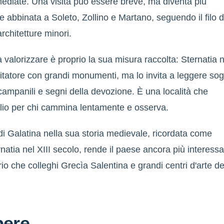
mediate. Una visita può essere breve, ma diventa più
se abbinata a Soleto, Zollino e Martano, seguendo il filo d
architetture minori.
 valorizzare è proprio la sua misura raccolta: Sternatia 
isitatore con grandi monumenti, ma lo invita a leggere sog
, campanili e segni della devozione. È una località che
lio per chi cammina lentamente e osserva.
i Galatina nella sua storia medievale, ricordata come
rnatia nel XIII secolo, rende il paese ancora più interess
rio che colleghi Grecìa Salentina e grandi centri d'arte de
pere