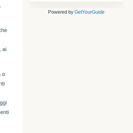
,
Powered by
GetYourGuide
 che
 ai
a o
nti
ggi
menti