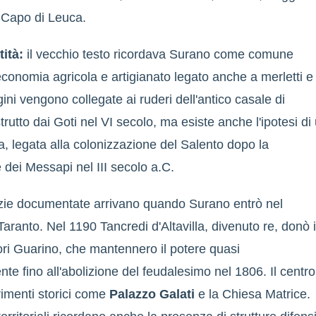
l Capo di Leuca.
tità:
il vecchio testo ricordava Surano come comune
economia agricola e artigianato legato anche a merletti e
gini vengono collegate ai ruderi dell'antico casale di
trutto dai Goti nel VI secolo, ma esiste anche l'ipotesi di
, legata alla colonizzazione del Salento dopo la
 dei Messapi nel III secolo a.C.
izie documentate arrivano quando Surano entrò nel
Taranto. Nel 1190 Tancredi d'Altavilla, divenuto re, donò i
ori Guarino, che mantennero il potere quasi
nte fino all'abolizione del feudalesimo nel 1806. Il centro
rimenti storici come
Palazzo Galati
e la Chiesa Matrice.