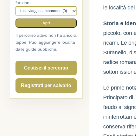
funzioni.
le località de
Percorso attivo
Storia e iden
Apri
piccolo, con 
Il percorso attivo non ha ancora
tappe. Puoi aggiungere localita
ricami. Le ori
dalle guide pubbliche.
Suranello, dis
radice romana
Gestisci il percorso
sottomissione
Registrati per salvarlo
Le prime not
Principato di 
feudo ai sign
ininterrottame
conserva rife