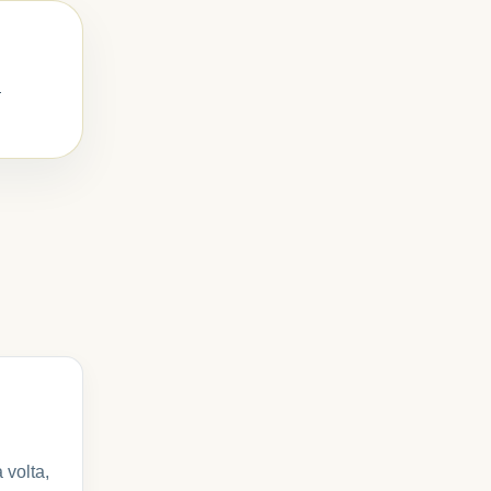
a
 volta,