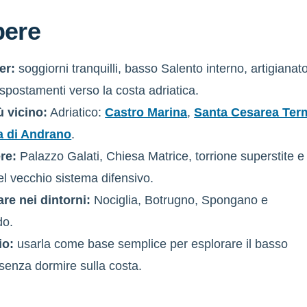
pere
er:
soggiorni tranquilli, basso Salento interno, artigianat
 spostamenti verso la costa adriatica.
ù vicino:
Adriatico:
Castro Marina
,
Santa Cesarea Ter
a di Andrano
.
re:
Palazzo Galati, Chiesa Matrice, torrione superstite e
el vecchio sistema difensivo.
are nei dintorni:
Nociglia, Botrugno, Spongano e
do.
io:
usarla come base semplice per esplorare il basso
senza dormire sulla costa.