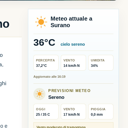
Meteo attuale a
no
Surano
36°C
cielo sereno
to
PERCEPITA
VENTO
UMIDITA
a,
37,2°C
14 km/h N
34%
Aggiornato alle 16:19
ghi
PREVISIONI METEO
Sereno
OGGI
VENTO
PIOGGIA
25 / 35 C
17 km/h N
0,0 mm
do e
Vento moderato di tramontana