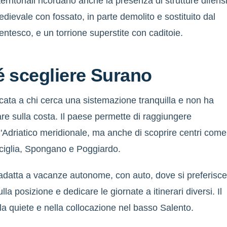
territoriali ricordano anche la presenza di strutture difens
edievale con fossato, in parte demolito e sostituito dal
entesco, e un torrione superstite con caditoie.
 scegliere Surano
cata a chi cerca una sistemazione tranquilla e non ha
are sulla costa. Il paese permette di raggiungere
'Adriatico meridionale, ma anche di scoprire centri come
ciglia, Spongano e Poggiardo.
adatta a vacanze autonome, con auto, dove si preferisc
lla posizione e dedicare le giornate a itinerari diversi. Il
lla quiete e nella collocazione nel basso Salento.