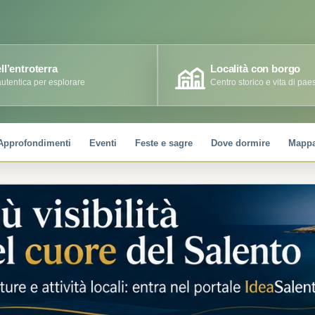
ll’entroterra
Località con borgo
utentica per esplorare
Centro storico e vita di pae
Approfondimenti
Eventi
Feste e sagre
Dove dormire
Mappa