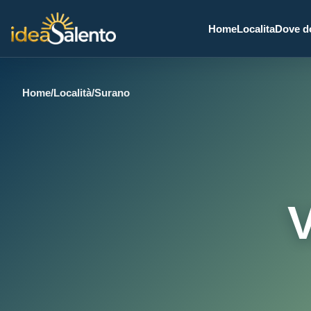
Home
Localita
Dove d
Home
/
Località
/
Surano
V