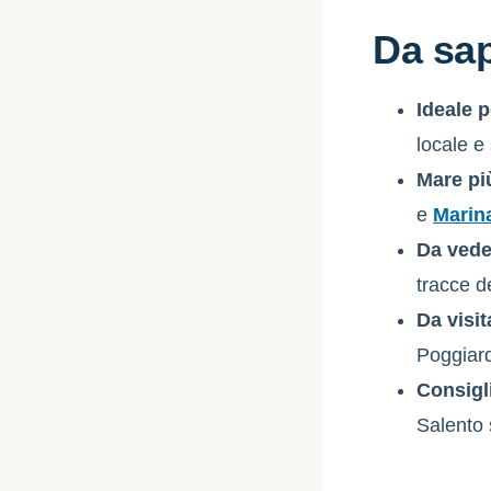
Da sa
Ideale p
locale e
Mare pi
e
Marin
Da vede
tracce d
Da visit
Poggiar
Consigl
Salento 