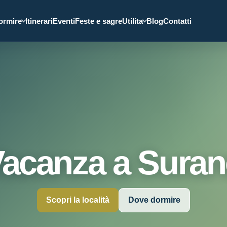
ormire
Itinerari
Eventi
Feste e sagre
Utilita
Blog
Contatti
acanza a Sura
Scopri la località
Dove dormire