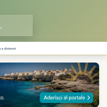
se
 e dintorni