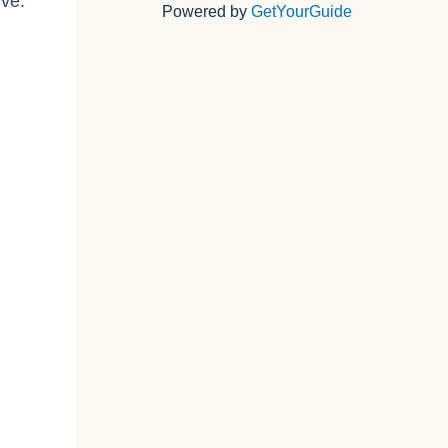
ive:
Powered by
GetYourGuide
e