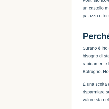
Fonti storico-
un castello m
palazzo ottoc
Perché
Surano è indi
bisogno di st
rapidamente l
Botrugno, No
È una scelta 
risparmiare su
valore sta ne